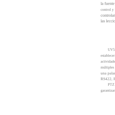
la fuent
control y
controlar
las lecc
UV51
establecer
actividad
múltiples
una pala
RS422, R
PTZ 
garantiza