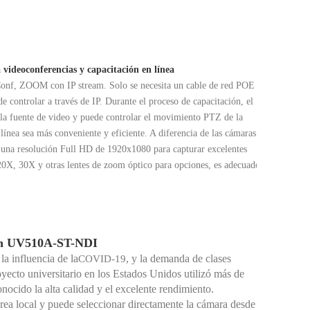
ideoconferencias y capacitación en línea
Conf, ZOOM con IP stream. Solo se necesita un cable de red POE
e controlar a través de IP. Durante el proceso de capacitación, el
e la fuente de video y puede controlar el movimiento PTZ de la
 línea sea más conveniente y eficiente. A diferencia de las cámaras
na resolución Full HD de 1920x1080 para capturar excelentes
0X, 30X y otras lentes de zoom óptico para opciones, es adecuado
con UV510A-ST-NDI
a influencia de la
, y la demanda de clases
COVID-19
yecto universitario en los Estados Unidos utilizó más de
cido la alta calidad y el excelente rendimiento.
ea local y puede seleccionar directamente la cámara desde