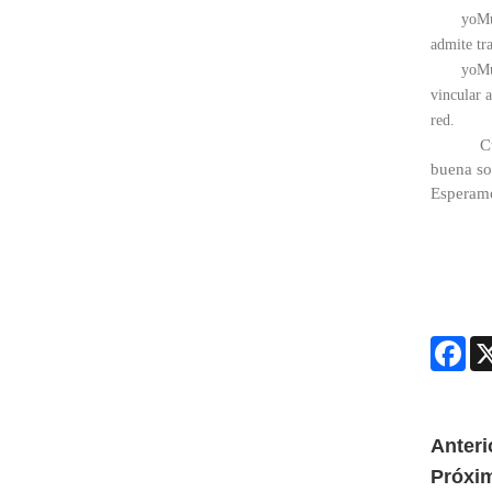
yo
Mú
admite tr
yo
Mú
vincular 
red.
C
buena so
Esperamo
Fac
Anteri
Próxi