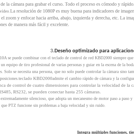
e de la cámara para grabar el curso. Todo el proceso es cómodo y rápido
La resolución de 1080P es muy buena para indicadores de imagen 
 vídeo.
 el zoom y enfocar hacia arriba, abajo, izquierda y derecha, etc. La ima
iones de manera más fácil y excelente.
3.
Deseño optimizado para aplicacion
0A se puede combinar con el teclado de control de red KBD2000 siempre que e
 un equipo de tiro profesional de varias personas y guiar en la escena de la bod
es. Solo se necesita una persona, que no solo puede controlar la cámara sino tam
teclado KBD2000
 posiciones.
admite el cambio rápido de cámara y la configu
nca de control de cuatro dimensiones para controlar la velocidad de la 
S485, RS232, se pueden conectar hasta 255 cámaras.
extremadamente silencioso, que adopta un mecanesmo de motor paso a paso y u
r que PTZ funcione sin problemas a baja velocidad y sin ruido.
Integra múltiples funciones, ti