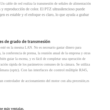
.
Un cable de red realiza la transmesión de señales de alimentación,
y reproducción de color. El PTZ ultrasilencioso puede
gen es estable y el enfoque es claro, lo que ayuda a grabar
es de grado de transmesión
sté en la mesma LAN. No es necesario gastar dinero para
a, la conferencia de prensa, la reunión anual de la empresa y otras
bién guiar la escena, y es fácil de completar una operación de
. Se utiliza
ración rápida de los parámetros comunes de la cámara
cámara (o
ptz
). Con las interfaces de control múltiple RJ45,
n controlador de accionamiento del motor con alta precesión
,
es
ene más ventajas.