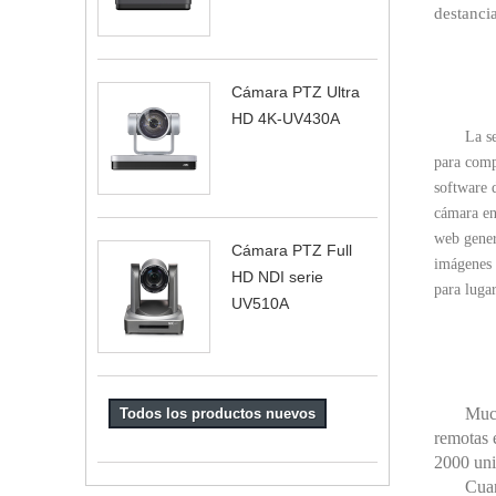
destancia
Cámara PTZ Ultra
HD 4K-UV430A
La s
para compl
software 
cámara en
web gener
Cámara PTZ Full
imágenes 
HD NDI serie
para luga
UV510A
Much
Todos los productos nuevos
remotas 
2000 uni
Cuan