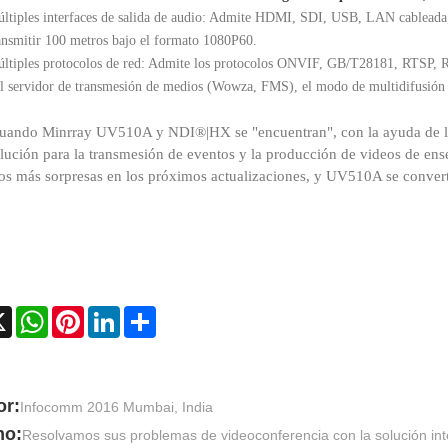
ltiples interfaces de salida de audio
:
Admite HDMI, SDI, USB, LAN cableada,
ansmitir 100 metros bajo el formato 1080P60.
ltiples protocolos de red
:
Admite los protocolos ONVIF, GB/T28181, RTSP, RT
al servidor de transmesión de medios (Wowza, FMS), el modo de multidifusió
uando Minrray UV510A y NDI®|HX se "encuentran", con la ayuda de las
lución para la transmesión de eventos y la producción de videos de enseñ
s más sorpresas en los próximos actualizaciones, y UV510A se convert
ebook
X
WhatsApp
Pinterest
LinkedIn
Share
or:
Infocomm 2016 Mumbai, India
mo:
Resolvamos sus problemas de videoconferencia con la solución int