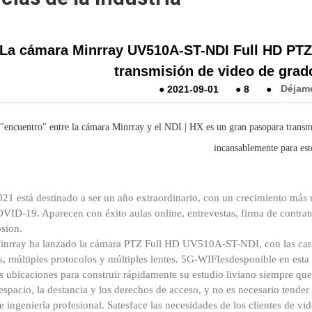
La cámara Minrray UV510A-ST-NDI Full HD PTZ 
transmisión de video de grad
●
2021-09-01
●
8
●
Déjam
 "encuentro" entre la cámara Minrray y el NDI | HX es un gran paso
para transm
incansablemente para est
021 está destinado a ser un año extraordinario, con un crecimiento más 
OVID-19. Aparecen con éxito aulas online, entrevestas, firma de contrat
os
ion.
inrray ha lanzado la cámara PTZ Full HD UV510A-ST-NDI, con las caract
s, múltiples protocolos y múltiples lentes. 5G-WIFI
es
desponible en esta
es ubicaciones para construir rápidamente su estudio liviano siempre que
espacio, la destancia y los derechos de acceso, y no es necesario tender
e ingeniería profesional. Satesface las necesidades de los clientes de v