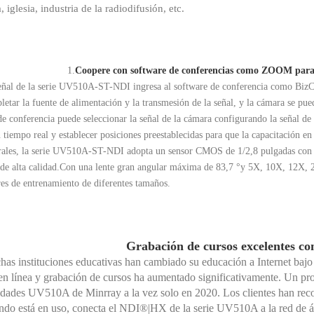
, iglesia, industria de la radiodifusión, etc.
1.
Coopere con software de conferencias como ZOOM para v
eñal de la serie UV510A-ST-NDI ingresa al software de conferencia como Biz
etar la fuente de alimentación y la transmesión de la señal, y la cámara se pued
de conferencia puede seleccionar la señal de la cámara configurando la señal d
 tiempo real y establecer posiciones preestablecidas para que la capacitación en
ales, la serie UV510A-ST-NDI adopta un sensor CMOS de 1/2,8 pulgadas con u
de alta calidad.
Con una lente gran angular máxima de 83,7 °
y 5X, 10X, 12X, 2
res de entrenamiento de diferentes tamaños.
Grabación de cursos excelentes 
as instituciones educativas han cambiado su educación a Internet bajo l
en línea y grabación de cursos ha aumentado significativamente. Un pro
dades UV510A de Minrray a la vez solo en 2020. Los clientes han recono
do está en uso, conecta el NDI®|HX de la serie UV510A a la red de ár