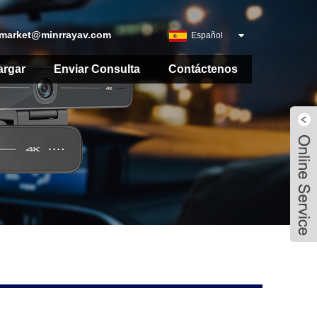
market@minrrayav.com
Español
argar
Enviar Consulta
Contáctenos
Live