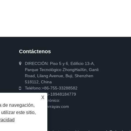
Contáctenos
DIRECCIÓN: Piso 5 y 6, Edificio 13-A,
Parque Tecnológico ZhongHaiXin, Ganli
Road, Lilang Avenue, Buji, Shenzhen
518112, China
Teléfono:
+86-755-33288582
Teléfono:
+86-18948184779
X
Correo electrónico:
ia de navegación,
market@minrrayav.com
utilizar este sitio,
ivacidad