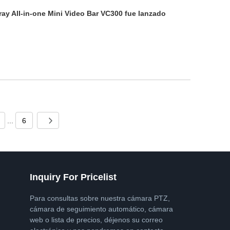
ray All-in-one Mini Video Bar VC300 fue lanzado
...
6
Inquiry For Pricelist
Para consultas sobre nuestra cámara PTZ,
cámara de seguimiento automático, cámara
web o lista de precios, déjenos su correo