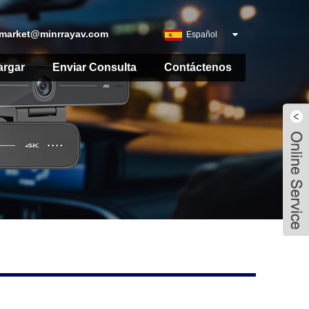
market@minrrayav.com
Español
argar
Enviar Consulta
Contáctenos
Live