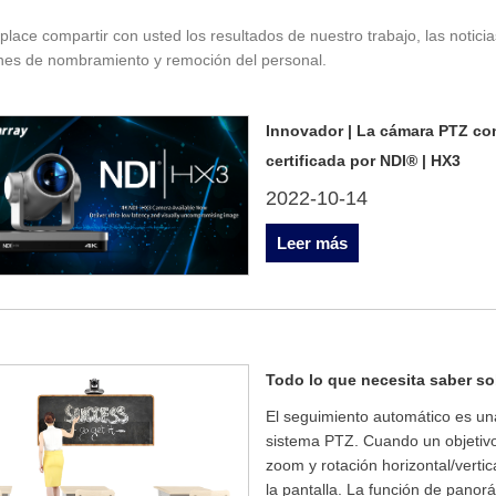
lace compartir con usted los resultados de nuestro trabajo, las noticia
nes de nombramiento y remoción del personal.
Innovador | La cámara PTZ con 
certificada por NDI® | HX3
2022-10-14
Leer más
Todo lo que necesita saber so
El seguimiento automático es un
sistema PTZ. Cuando un objetivo 
zoom y rotación horizontal/verti
la pantalla. La función de panorá