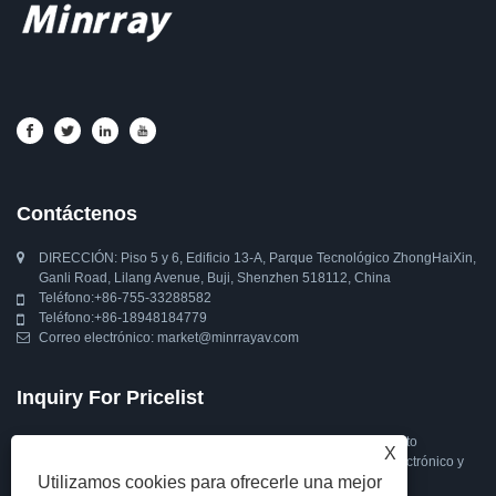
Contáctenos
DIRECCIÓN: Piso 5 y 6, Edificio 13-A, Parque Tecnológico ZhongHaiXin,
Ganli Road, Lilang Avenue, Buji, Shenzhen 518112, China
Teléfono:
+86-755-33288582
Teléfono:
+86-18948184779
Correo electrónico:
market@minrrayav.com
Inquiry For Pricelist
Para consultas sobre nuestra cámara PTZ, cámara de seguimiento
X
automático, cámara web o lista de precios, déjenos su correo electrónico y
Utilizamos cookies para ofrecerle una mejor
nos pondremos en contacto dentro de las 24 horas.