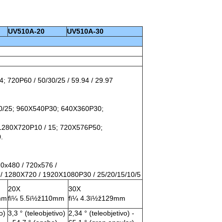
UV510A-20
UV510A-30
4; 720P60 / 50/30/25 / 59.94 / 29.97
30/25; 960X540P30; 640X360P30;
1280X720P10 / 15; 720X576P50;
.
20x480 / 720x576 /
/ 1280X720 / 1920X1080P30 / 25/20/15/10/5
20X
30X
mm
fï¼ 5.5ï½ž110mm
fï¼ 4.3ï½ž129mm
o)
3,3 ° (teleobjetivo)
2,34 ° (teleobjetivo) -