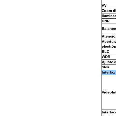
AV
Zoom di
ilumina
DNR
Balance
Atenció
Apertur
electró
BLC
WDR
Ajuste 
SNR
Interfaz
VideoIn
Interfac