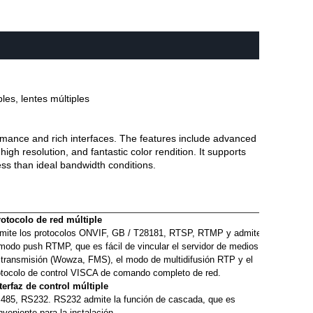
les, lentes múltiples
rmance and rich interfaces. The features include advanced
igh resolution, and fantastic color rendition. It supports
ss than ideal bandwidth conditions.
rotocolo de red múltiple
mite los protocolos ONVIF, GB / T28181, RTSP, RTMP y admite
 modo push RTMP, que es fácil de vincular el servidor de medios
 transmisión (Wowza, FMS), el modo de multidifusión RTP y el
otocolo de control VISCA de comando completo de red.
nterfaz de control múltiple
485, RS232. RS232 admite la función de cascada, que es
nveniente para la instalación.