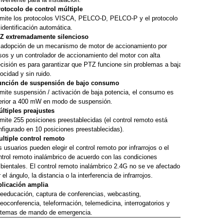
rotocolo de control múltiple
mite los protocolos VISCA, PELCO-D, PELCO-P y el protocolo
 identificación automática.
Z extremadamente silencioso
 adopción de un mecanismo de motor de accionamiento por
sos y un controlador de accionamiento del motor con alta
ecisión es para garantizar que PTZ funcione sin problemas a baja
ocidad y sin ruido.
unción de suspensión de bajo consumo
mite suspensión / activación de baja potencia, el consumo es
ferior a 400 mW en modo de suspensión.
últiples preajustes
mite 255 posiciones preestablecidas (el control remoto está
nfigurado en 10 posiciones preestablecidas).
ultiple control remoto
 usuarios pueden elegir el control remoto por infrarrojos o el
ntrol remoto inalámbrico de acuerdo con las condiciones
bientales. El control remoto inalámbrico 2.4G no se ve afectado
 el ángulo, la distancia o la interferencia de infrarrojos.
plicación amplia
leeducación, captura de conferencias, webcasting,
deoconferencia, teleformación, telemedicina, interrogatorios y
stemas de mando de emergencia.