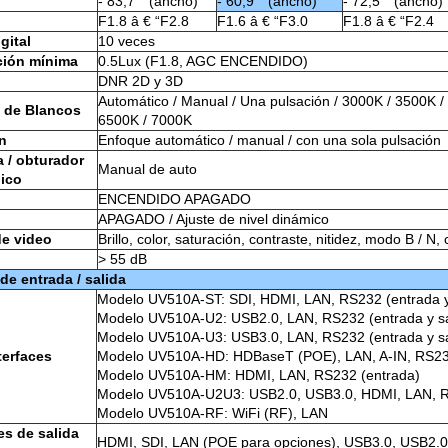
- 83,7 ° (ancho)
- 60,9 ° (ancho)
- 72,5 ° (ancho)
F1.8 â € “F2.8
F1.6 â € “F3.0
F1.8 â € “F2.4
gital
10 veces
ción mínima
0.5Lux (F1.8, AGC ENCENDIDO)
DNR 2D y 3D
Automático / Manual / Una pulsación / 3000K / 3500K /
 de Blancos
6500K / 7000K
n
Enfoque automático / manual / con una sola pulsación
a / obturador
Manual de auto
nico
ENCENDIDO APAGADO
APAGADO / Ajuste de nivel dinámico
de video
Brillo, color, saturación, contraste, nitidez, modo B / 
> 55 dB
 de entrada / salida
Modelo UV510A-ST: SDI, HDMI, LAN, RS232 (entrada y s
Modelo UV510A-U2: USB2.0, LAN, RS232 (entrada y sal
Modelo UV510A-U3: USB3.0, LAN, RS232 (entrada y sal
terfaces
Modelo UV510A-HD: HDBaseT (POE), LAN, A-IN, RS23
Modelo UV510A-HM: HDMI, LAN, RS232 (entrada)
Modelo UV510A-U2U3: USB2.0, USB3.0, HDMI, LAN, R
Modelo UV510A-RF: WiFi (RF), LAN
es de salida
HDMI, SDI, LAN (POE para opciones), USB3.0, USB2.0