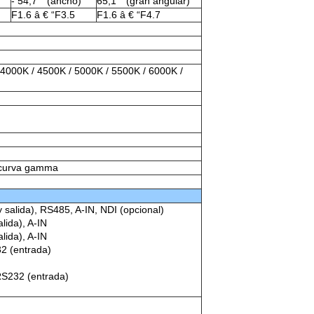
- 54,7 ° (ancho)
65,1 ° (gran angular)
F1.6 â € “F3.5
F1.6 â € “F4.7
 4000K / 4500K / 5000K / 5500K / 6000K /
N, curva gamma
alida), RS485, A-IN, NDI (opcional)
ida), A-IN
ida), A-IN
2 (entrada)
S232 (entrada)