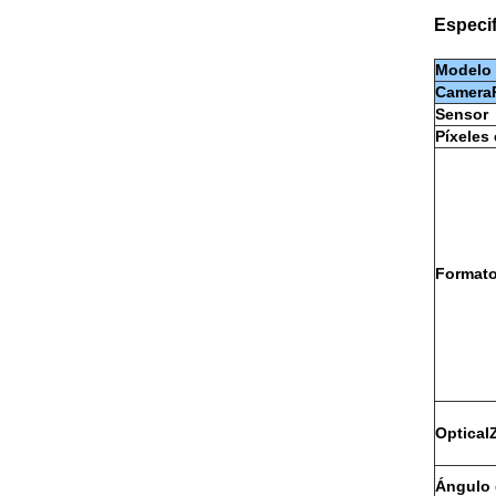
Especif
Modelo
Camera
Sensor
Píxeles 
Formato
Optica
Ángulo 