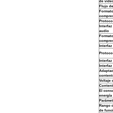
de vide
Flujo d
Formato
compres
Protoco
Interfaz
audio
Formato
compres
Interfaz
Protoco
Interfaz
Interfaz
Adaptad
corrient
Voltaje 
Corrien
El cons
energía
Parámet
Rango d
de func