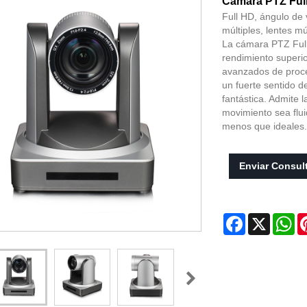
Cámara PTZ Ful
Full HD, ángulo de 
múltiples, lentes mú
La cámara PTZ Full
rendimiento superio
avanzados de proce
un fuerte sentido d
fantástica. Admite 
movimiento sea flu
menos que ideales
Enviar Consul
Facebook
X
Wh