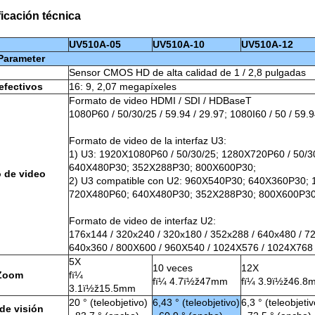
icación técnica
UV510A-05
UV510A-10
UV510A-12
Parameter
Sensor CMOS HD de alta calidad de 1 / 2,8 pulgadas
efectivos
16: 9, 2,07 megapíxeles
Formato de video HDMI / SDI / HDBaseT
1080P60 / 50/30/25 / 59.94 / 29.97; 1080I60 / 50 / 59.9
Formato de video de la interfaz U3:
1) U3: 1920X1080P60 / 50/30/25; 1280X720P60 / 50/
640X480P30; 352X288P30; 800X600P30;
 de video
2) U3 compatible con U2: 960X540P30; 640X360P30; 
720X480P60; 640X480P30; 352X288P30; 800X600P30
Formato de video de interfaz U2:
176x144 / 320x240 / 320x180 / 352x288 / 640x480 / 7
640x360 / 800X600 / 960X540 / 1024X576 / 1024X768 
5X
10 veces
12X
lZoom
fï¼
fï¼ 4.7ï½ž47mm
fï¼ 3.9ï½ž46.8
3.1ï½ž15.5mm
20 ° (teleobjetivo)
6,43 ° (teleobjetivo)
6,3 ° (teleobjetiv
de visión