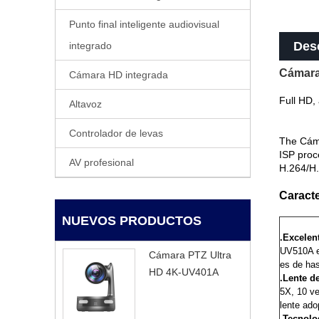
Punto final inteligente audiovisual
Des
integrado
Cámara
Cámara HD integrada
Full HD, 
Altavoz
Controlador de levas
The Cáma
ISP proce
AV profesional
H.264/H.
Caracte
NUEVOS PRODUCTOS
.Excelen
UV510A e
Cámara PTZ Ultra
es de has
HD 4K-UV401A
.Lente d
5X, 10 ve
lente ado
.Tecnolo