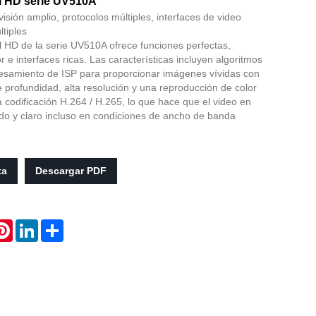
l HD serie UV510A
visión amplio, protocolos múltiples, interfaces de video
ltiples
 HD de la serie UV510A ofrece funciones perfectas,
r e interfaces ricas. Las características incluyen algoritmos
samiento de ISP para proporcionar imágenes vívidas con
e profundidad, alta resolución y una reproducción de color
la codificación H.264 / H.265, lo que hace que el video en
ido y claro incluso en condiciones de ancho de banda
.
ta
Descargar PDF
atsApp
Pinterest
LinkedIn
Share