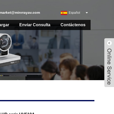
market@minrrayav.com
Español
argar
Enviar Consulta
Contáctenos
Live