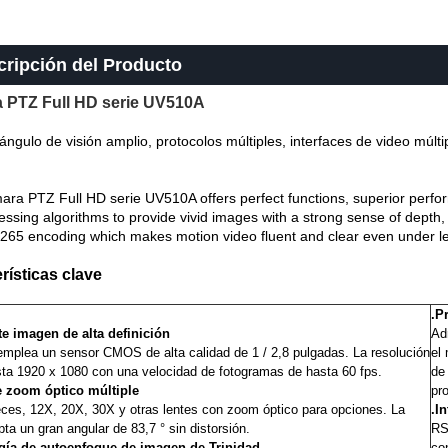
cripción del Producto
 PTZ Full HD serie UV510A
ángulo de visión amplio, protocolos múltiples, interfaces de video múltip
ra PTZ Full HD serie UV510A offers perfect functions, superior perfo
ssing algorithms to provide vivid images with a strong sense of depth, h
265 encoding which makes motion video fluent and clear even under le
rísticas clave
.P
te imagen de alta definición
Ad
mplea un sensor CMOS de alta calidad de 1 / 2,8 pulgadas. La resolución
el
ta 1920 x 1080 con una velocidad de fotogramas de hasta 60 fps.
de
e zoom óptico múltiple
pr
ces, 12X, 20X, 30X y otras lentes con zoom óptico para opciones. La
.I
pta un gran angular de 83,7 ° sin distorsión.
RS
gía de autoenfoque de imagen de Trinidad
co