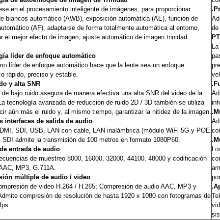
se en el procesamiento inteligente de imágenes, para proporcionar
.P
e blancos automático (AWB), exposición automática (AE), función de
Ad
utomático (AF), adaptarse de forma totalmente automática al entorno,
de
ar el mejor efecto de imagen, ajuste automático de imagen trinidad
PT
La
gía líder de enfoque automático
pa
tmo líder de enfoque automático hace que la lente sea un enfoque
pr
o rápido, preciso y estable.
vel
ido y alta SNR
.F
e bajo ruido asegura de manera efectiva una alta SNR del video de la
Ad
a tecnología avanzada de reducción de ruido 2D / 3D también se utiliza
in
cir aún más el ruido y, al mismo tiempo, garantizar la nitidez de la imagen.
.M
s interfaces de salida de audio
Ad
DMI, SDI, USB, LAN con cable, LAN inalámbrica (módulo WiFi 5G y POE
co
. SDI admite la transmisión de 100 metros en formato 1080P60.
.M
 de entrada de audio
Los
ecuencias de muestreo 8000, 16000, 32000, 44100, 48000 y codificación
co
 AAC, MP3, G.711A.
am
ión múltiple de audio / video
por
ompresión de video H.264 / H.265; Compresión de audio AAC, MP3 y
.A
Admite compresión de resolución de hasta 1920 x 1080 con fotogramas de
Te
fps.
vi
si