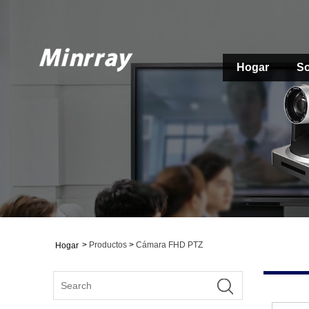
Hogar
So
>
Productos
>
Cámara FHD PTZ
Hogar