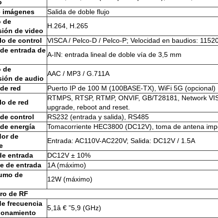
o
e imágenes
Salida de doble flujo
 de
H.264, H.265
ión de video
lo de control
VISCA / Pelco-D / Pelco-P; Velocidad en baudios: 115
 de entrada de
A-IN: entrada lineal de doble vía de 3,5 mm
 de
AAC / MP3 / G.711A
ión de audio
 de red
Puerto IP de 100 M (100BASE-TX), WiFi 5G (opcional)
RTMPS, RTSP, RTMP, ONVIF, GB/T28181, Network VISCA
lo de red
upgrade, reboot and reset.
 de control
RS232 (entrada y salida), RS485
 de energía
Tomacorriente HEC3800 (DC12V), toma de antena imp
or de
Entrada: AC110V-AC220V; Salida: DC12V / 1.5A
e
de entrada
DC12V ± 10%
te de entrada
1A (máximo)
umo de
12W (máximo)
ro de RF
e frecuencia
5,1â € ”5,9 (GHz)
ionamiento