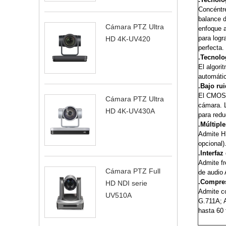
Concéntre
balance d
Cámara PTZ Ultra
enfoque a
para logr
HD 4K-UV420
perfecta.
.Tecnolo
El algori
automátic
.Bajo ru
El CMOS d
Cámara PTZ Ultra
cámara. L
HD 4K-UV430A
para redu
.Múltiple
Admite H
opcional)
.Interfaz
Admite fr
Cámara PTZ Full
de audio
.Compres
HD NDI serie
Admite c
UV510A
G.711A; 
hasta 60 