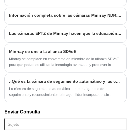
brindar una experiencia cómoda e inmersiva
para teleconferencias y otras aplicaciones.
Información completa sobre las cámaras Minrray NDI®|HX
Las cámaras EPTZ de Minrray hacen que la educación sea ilimitada y accesible
Minrray se une a la alianza SDVoE
Minrray se complace en convertirse en miembro de la alianza SDVoE
para que podamos utilizar la tecnología avanzada y promover la
tecnología SDVoE y nuestros productos habilitados para SDVoE”,
compartió Robert Zeng, director de productos de Minrray.
¿Qué es la cámara de seguimiento automático y las cosas deben prestar atención al usarla?
La cámara de seguimiento automático tiene un algoritmo de
seguimiento y reconocimiento de imagen líder incorporado, sin
ninguna cámara de posicionamiento auxiliar o host de seguimiento
también puede lograr un efecto de seguimiento de maestro suave y
Enviar Consulta
natural, satisfacer completamente las necesidades de varios
escenarios de aplicación, como enseñanza de grabación y enseñanza
interactiva remota.